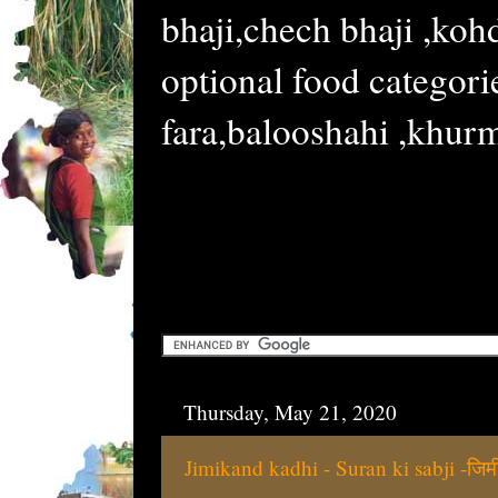
bhaji,chech bhaji ,kohd
optional food categori
fara,balooshahi ,khurmi
Thursday, May 21, 2020
Jimikand kadhi - Suran ki sabji -जिमी