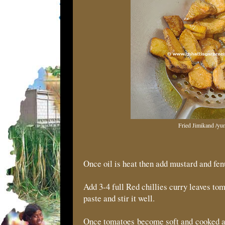
Fried Jimikand /yu
Once oil is heat then add mustard and fe
Add 3-4 full Red chillies curry leaves tom
paste and stir it well.
Once tomatoes become soft and cooked ad